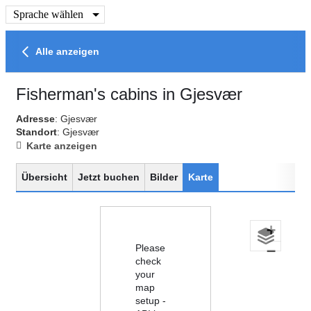
Sprache wählen
Alle anzeigen
Fisherman's cabins in Gjesvær
Adresse
: Gjesvær
Standort
: Gjesvær
Karte anzeigen
Übersicht
Jetzt buchen
Bilder
Karte
+
Please
−
check
your
map
setup -